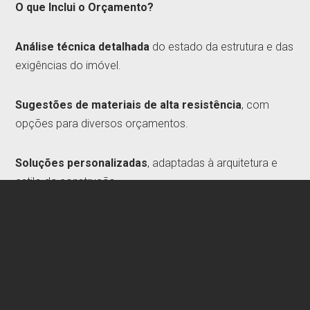
O que Inclui o Orçamento?
Análise técnica detalhada
do estado da estrutura e das
exigências do imóvel.
Sugestões de materiais de alta resistência
, com
opções para diversos orçamentos.
Soluções personalizadas
, adaptadas à arquitetura e
estilo da construção.
Execução eficiente e dentro dos prazos
, assegurando
rapidez e qualidade.
Contacte-nos hoje mesmo para um
orçamento
gratuito e sem compromisso
, e descubra como a