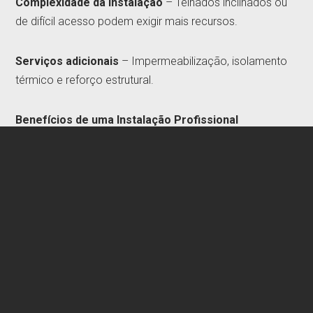
Complexidade da instalação
– Telhados inclinados ou
de difícil acesso podem exigir mais recursos.
Serviços adicionais
– Impermeabilização, isolamento
térmico e reforço estrutural.
Benefícios de uma Instalação Profissional
Maior resistência e durabilidade
, evitando
manutenções frequentes.
Melhoria do isolamento térmico e acústico
, reduzindo
os custos energéticos.
Proteção eficiente contra infiltrações e intempéries
.