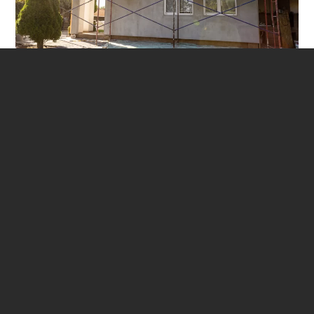
E que tal apostar em eficiência energética? A instalação
de janelas com vidro duplo ou de isolamento térmico
não só reduz os custos com energia como também
melhora o conforto diário. Estas intervenções podem
ser incluídas de forma acessível em qualquer orçamento
elaborado pela
Obras e Reparações em Casa
.
Cada projeto começa com um planeamento detalhado
e uma avaliação gratuita, garantindo transparência e a
melhor relação custo-benefício. Contacte a
Obras e
Reparações em Casa
e descubra como transformar o
seu imóvel no Seixal com qualidade e criatividade. Peça
já o seu orçamento gratuito.