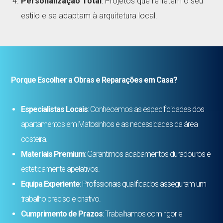
Personalização Total
: Projetos que refletem o seu
estilo e se adaptam à arquitetura local.
Porque Escolher a Obras e Reparações em Casa?
Especialistas Locais
: Conhecemos as especificidades dos
apartamentos em Matosinhos e as necessidades da área
costeira.
Materiais Premium
: Garantimos acabamentos duradouros e
esteticamente apelativos.
Equipa Experiente
: Profissionais qualificados asseguram um
trabalho preciso e criativo.
Cumprimento de Prazos
: Trabalhamos com rigor e