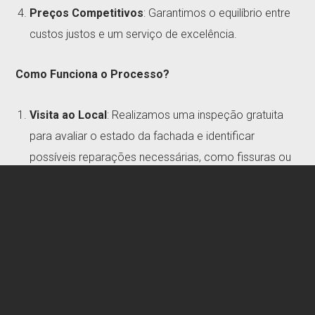
Preços Competitivos
: Garantimos o equilíbrio entre
custos justos e um serviço de excelência.
Como Funciona o Processo?
Visita ao Local
: Realizamos uma inspeção gratuita
para avaliar o estado da fachada e identificar
possíveis reparações necessárias, como fissuras ou
infiltrações.
Orçamento Detalhado
: Entregamos uma proposta
completa, que inclui custos, prazos e materiais a
serem utilizados, sem compromisso para o cliente.
Execução Eficiente
: Após aprovação, a nossa
equipa de profissionais experientes inicia os trabalhos,
assegurando prazos rigorosos e um acabamento