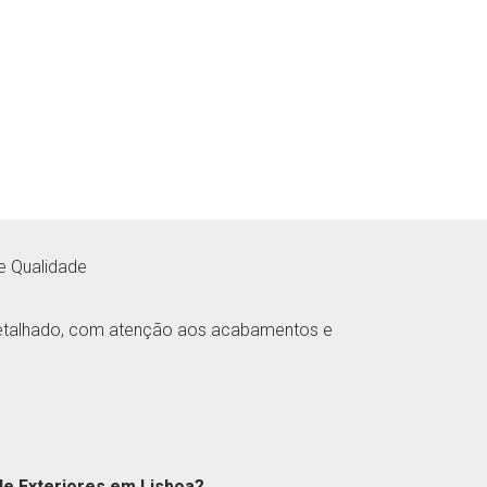
e Qualidade
etalhado, com atenção aos acabamentos e
 de Exteriores em Lisboa?