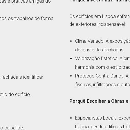
icas e práticas amigas do
Os edifícios em Lisboa enfre
os os trabalhos de forma
de exteriores indispensável:
Clima Variado: A exposiçã
desgaste das fachadas.
Valorização Estética: A p
harmonia com o estilo tra
Proteção Contra Danos: A a
 fachada e identificar
fissuras, infiltrações e out
ilo do edifício.
Porquê Escolher a Obras 
Especialistas Locais: Expe
Lisboa, desde edifícios hi
 ou salitre.