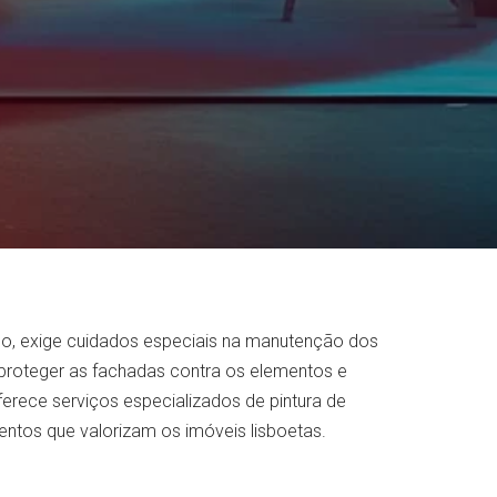
tico, exige cuidados especiais na manutenção dos
a proteger as fachadas contra os elementos e
erece serviços especializados de pintura de
entos que valorizam os imóveis lisboetas.