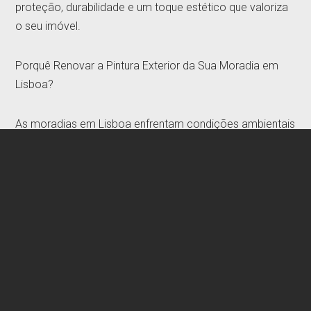
proteção, durabilidade e um toque estético que valoriza
o seu imóvel.
Porquê Renovar a Pintura Exterior da Sua Moradia em
Lisboa?
As moradias em Lisboa enfrentam condições ambientais
e climáticas específicas que tornam a pintura uma
necessidade:
Clima Desafiador: Exposição ao sol, chuva e
humidade pode comprometer a durabilidade da
fachada.
Poluição Urbana: A acumulação de poeira e resíduos
afeta a aparência da casa.
Valorização Imobiliária: Uma moradia com fachada