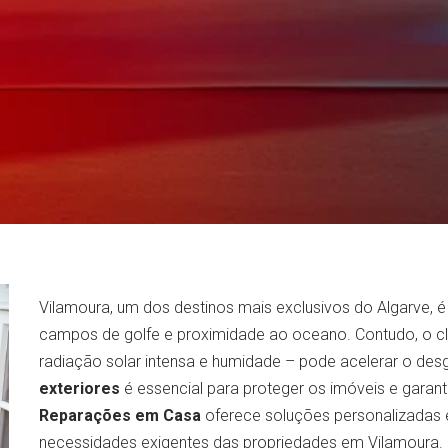
Vilamoura, um dos destinos mais exclusivos do Algarve, é
campos de golfe e proximidade ao oceano. Contudo, o cli
radiação solar intensa e humidade – pode acelerar o de
exteriores
é essencial para proteger os imóveis e gara
Reparações em Casa
oferece soluções personalizadas e 
necessidades exigentes das propriedades em Vilamoura.