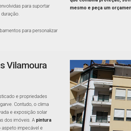
senvolvidas para suportar
mesmo e peça um orçament
a duração.
abamentos para personalizar
as Vilamoura
isticado e propriedades
lgarve. Contudo, o clima
vada e exposição solar
as dos imóveis. A
pintura
o aspeto impecável e