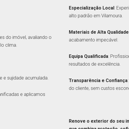
Especialização Local
: Expe
alto padrão em Vilamoura.
Materiais de Alta Qualidade
s do imóvel, avaliando o
acabamento impecável.
lo clima.
Equipa Qualificada
: Profiss
resultados de excelência.
tre e sujidade acumulada.
Transparência e Confiança
do cliente, sem custos escon
anificadas e aplicamos
Renove o exterior do seu i
que combina proteção, sofi