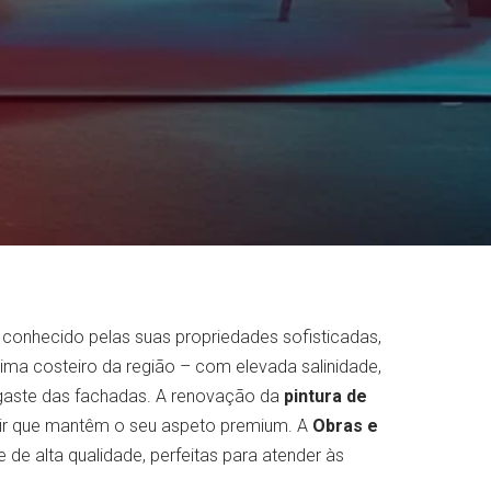
 conhecido pelas suas propriedades sofisticadas,
ma costeiro da região – com elevada salinidade,
sgaste das fachadas. A renovação da
pintura de
ntir que mantêm o seu aspeto premium. A
Obras e
de alta qualidade, perfeitas para atender às