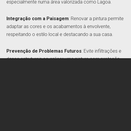
especialmente numa área valorizada como Lagoa.
Integração com a Paisagem
: Renovar a pintura permite
adaptar as cores e os acabamentos à envolvente,
respeitando o estilo local e destacando a sua casa.
Prevenção de Problemas Futuros
: Evite infiltrações e
danos estruturais ao aplicar uma pintura com proteção
impermeabilizante.
Como trabalhamos?
Análise Personalizada
: Avaliamos o estado da fachada
e sugerimos soluções adequadas às necessidades da
sua moradia.
Preparação Cuidadosa
: Limpamos a superfície,