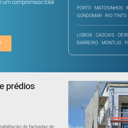
 e um compromisso total
PORTO · MATOSINHOS · M
.
GONDOMAR · RIO TINTO
LISBOA · CASCAIS · OEIR
BARREIRO · MONTIJO · 
!
e prédios
eabilitação de fachadas de