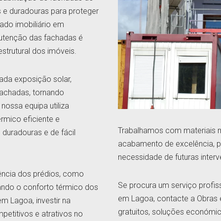
 e duradouras para proteger
cado imobiliário em
nutenção das fachadas é
estrutural dos imóveis.
ada exposição solar,
fachadas, tornando
nossa equipa utiliza
rmico eficiente e
Trabalhamos com materiais m
 duradouras e de fácil
acabamento de excelência, pr
necessidade de futuras inter
ência dos prédios, como
Se procura um serviço profiss
ndo o conforto térmico dos
em Lagoa, contacte a Obras
m Lagoa, investir na
gratuitos, soluções económi
petitivos e atrativos no