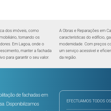
tica dos imóveis, como
A Obras e Reparações em Ca
obiliário, tornando os
características do edifício, g
radores. Em Lagoa, onde o
modernidade. Com preços co
crescimento, manter a fachada
um serviço acessível e eficie
vo para garantir o seu valor.
da região.
abilitação de fachadas em
EFECTUAMOS TODOS OS
a. Disponibilizamos