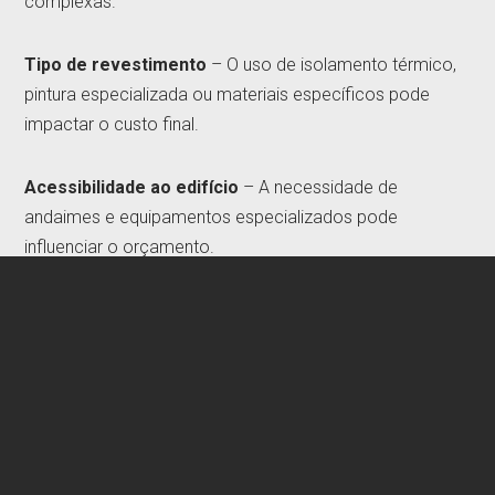
complexas.
Tipo de revestimento
– O uso de isolamento térmico,
pintura especializada ou materiais específicos pode
impactar o custo final.
Acessibilidade ao edifício
– A necessidade de
andaimes e equipamentos especializados pode
influenciar o orçamento.