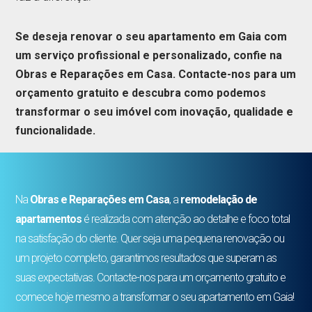
Se deseja renovar o seu apartamento em Gaia com
um serviço profissional e personalizado, confie na
Obras e Reparações em Casa. Contacte-nos para um
orçamento gratuito e descubra como podemos
transformar o seu imóvel com inovação, qualidade e
funcionalidade.
Na
Obras e Reparações em Casa
, a
remodelação de
apartamentos
é realizada com atenção ao detalhe e foco total
na satisfação do cliente. Quer seja uma pequena renovação ou
um projeto completo, garantimos resultados que superam as
suas expectativas. Contacte-nos para um orçamento gratuito e
comece hoje mesmo a transformar o seu apartamento em Gaia!