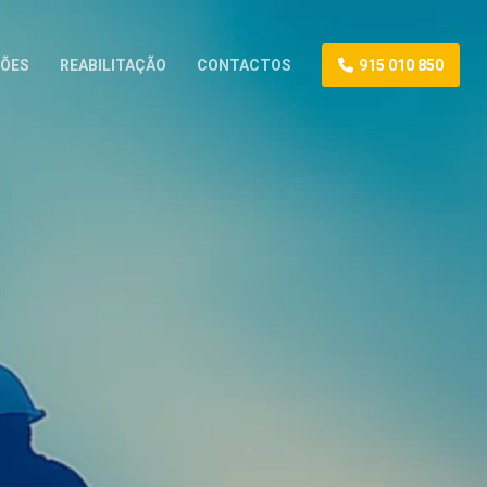
ÕES
REABILITAÇÃO
CONTACTOS
915 010 850