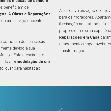
zinhas e casas de banho e
es beneficiam de
Além da valorização do imóv
aços
. A
Obras e Reparações
para os moradores. Apartam
ndo um serviço eficiente e
iluminação natural, materiais
proporcionam uma experiênci
Reparações em Casa
garant
se como um dos principais
acabamentos impecáveis, to
lmente devido à sua
transformação.
ontijo. Este crescimento
nando a
remodelação de um
o, quer para habitação