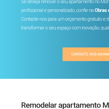
Se deseja renovar o seu apartamento no Mon
profissional e personalizado, confie na
Obras 
Contacte-nos para um orçamento gratuito e
transformar o seu espaço com inovação, qual
CONTACTE-NOS AGORA
Remodelar apartamento Mo