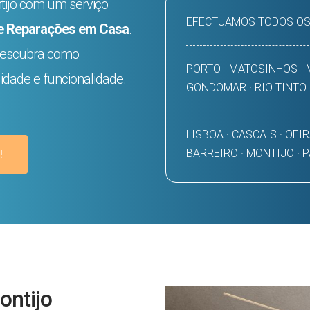
tijo com um serviço
EFECTUAMOS TODOS OS
e Reparações em Casa
.
 descubra como
PORTO · MATOSINHOS · M
idade e funcionalidade.
GONDOMAR · RIO TINTO
LISBOA · CASCAIS · OEIR
BARREIRO · MONTIJO · 
!
ntijo