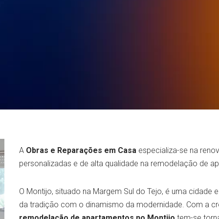
A
Obras e Reparações em Casa
especializa-se na reno
personalizadas e de alta qualidade na remodelação de a
O Montijo, situado na Margem Sul do Tejo, é uma cidad
da tradição com o dinamismo da modernidade. Com a cre
remodelação de apartamentos no Montijo
tem-se torna