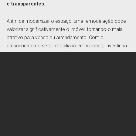
e transparentes
.
Além de modernizar o espaço, uma remodelação pode
valorizar significativamente o imóvel, tornando-o mais
atrativo para venda ou arrendamento. Com o
crescimento do setor imobiliário em Valongo, investir na
renovação pode trazer benefícios a curto e longo prazo.
Com
bons preços, materiais de ótima qualidade e um
serviço profissional
, a
Obras e Reparações em Casa
assegura um resultado impecável.