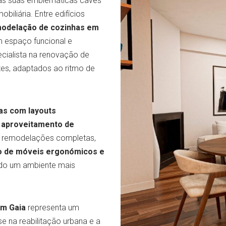
 as suas emblemáticas caves
iliária. Entre edifícios
odelação de cozinhas em
 espaço funcional e
cialista na renovação de
ntes, adaptados ao ritmo de
as com layouts
e aproveitamento de
 remodelações completas,
ão de móveis ergonómicos e
indo um ambiente mais
em Gaia
representa um
e na reabilitação urbana e a