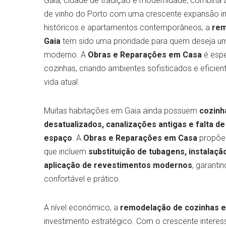
Gaia, cidade de tradição e modernidade, combina
de vinho do Porto com uma crescente expansão imob
históricos e apartamentos contemporâneos, a
rem
Gaia
tem sido uma prioridade para quem deseja um
moderno. A
Obras e Reparações em Casa
é espe
cozinhas, criando ambientes sofisticados e eficie
vida atual.
Muitas habitações em Gaia ainda possuem
cozinh
desatualizados, canalizações antigas e falta d
espaço
. A
Obras e Reparações em Casa
propõe
que incluem
substituição de tubagens, instalaç
aplicação de revestimentos modernos
, garant
confortável e prático.
A nível económico, a
remodelação de cozinhas 
investimento estratégico. Com o crescente interess