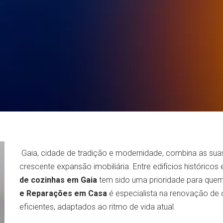
Gaia, cidade de tradição e modernidade, combina as su
crescente expansão imobiliária. Entre edifícios históric
de cozinhas em Gaia
tem sido uma prioridade para que
e Reparações em Casa
é especialista na renovação de 
eficientes, adaptados ao ritmo de vida atual.