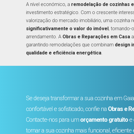
A nível económico, a
remodelação de cozinhas 
investimento estratégico. Com o crescente interess
valorização do mercado imobiliário, uma cozinha
significativamente o valor do imóvel
, tornando-
arrendamento. A
Obras e Reparações em Casa
a
garantindo remodelações que combinam
design i
qualidade e eficiência energética
.
Se deseja transformar a sua cozinha em Ga
confortável e sofisticado, confie na
Obras e R
Contacte-nos para um
orçamento gratuito
e 
tornar a sua cozinha mais funcional, eficient