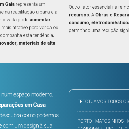
em Gaia
representa um
Outro fator essencial na rem
e na reabilitação urbana e a
recursos
. A
Obras e Repar
 renovada pode
aumentar
consumo, eletrodomésticos
o mais atrativo para venda ou
permitindo uma redução signif
companha esta tendência,
novador, materiais de alta
ia num espaço moderno,
EFECTUAMOS TODOS OS
eparações em Casa
.
descubra como podemos
PORTO · MATOSINHOS · M
e e com um design à sua
GONDOMAR · RIO TINTO