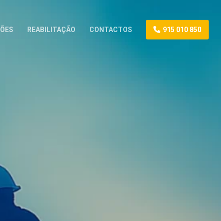
ÕES
REABILITAÇÃO
CONTACTOS
915 010 850