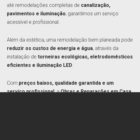
até remodelações completas de
canalização,
pavimentos e iluminação
, garantimos um serviço
acessível e profissional.
Além da estética, uma remodelação bem planeada pode
reduzir os custos de energia e água
, através da
instalação de
torneiras ecológicas, eletrodomésticos
eficientes e iluminação LED
.
Com
preços baixos, qualidade garantida e um
serviço profissional
, a
Obras e Reparações em Casa
assegura um resultado impecável. Peça já um
orçamento gratuito
e transforme a sua cozinha no
Seixal sem gastar mais do que o necessário!