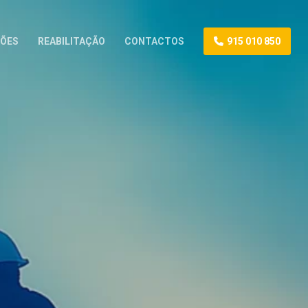
ÕES
REABILITAÇÃO
CONTACTOS
915 010 850