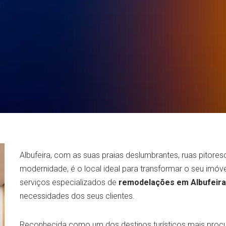
Albufeira, com as suas praias deslumbrantes, ruas pitor
modernidade, é o local ideal para transformar o seu imóv
serviços especializados de
remodelações em Albufeira
necessidades dos seus clientes.
Reconhecida como um dos destinos turísticos mais procur