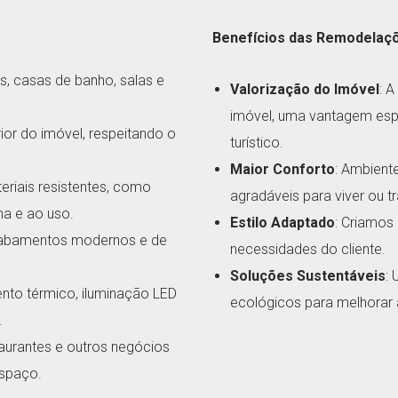
Benefícios das Remodelaçõ
s, casas de banho, salas e
Valorização do Imóvel
: 
imóvel, uma vantagem espe
ior do imóvel, respeitando o
turístico.
Maior Conforto
: Ambient
teriais resistentes, como
agradáveis para viver ou tr
ma e ao uso.
Estilo Adaptado
: Criamos
cabamentos modernos e de
necessidades do cliente.
Soluções Sustentáveis
:
nto térmico, iluminação LED
ecológicos para melhorar a
.
aurantes e outros negócios
espaço.