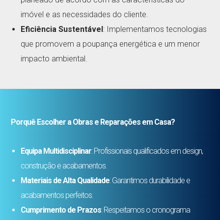
imóvel e as necessidades do cliente.
Eficiência Sustentável
: Implementamos tecnologias
que promovem a poupança energética e um menor
impacto ambiental.
Porquê Escolher a Obras e Reparações em Casa?
Equipa Multidisciplinar
: Profissionais qualificados em design,
construção e acabamentos.
Materiais de Alta Qualidade
: Garantimos durabilidade e
acabamentos perfeitos.
Cumprimento de Prazos
: Respeitamos o cronograma