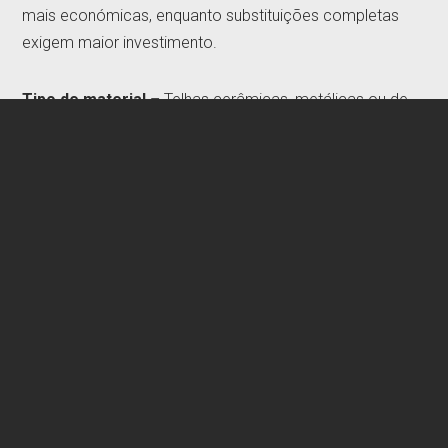
mais económicas, enquanto substituições completas
exigem maior investimento.
Tipo de material
– Telhas cerâmicas, metálicas ou de
ardósia influenciam o orçamento.
Acessibilidade ao telhado
– Edifícios altos ou com
acessos complexos podem requerer soluções
específicas.
Serviços adicionais
– Impermeabilização, reforço
estrutural ou instalação de isolamento térmico podem
afetar o preço final.
Proteja o seu imóvel ao melhor preço e com a
máxima qualidade!