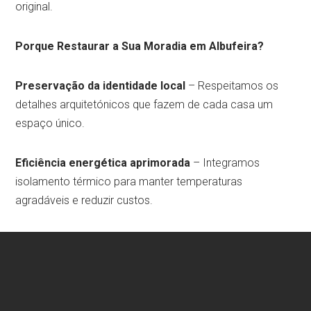
original.
Porque Restaurar a Sua Moradia em Albufeira?
Preservação da identidade local
– Respeitamos os
detalhes arquitetónicos que fazem de cada casa um
espaço único.
Eficiência energética aprimorada
– Integramos
isolamento térmico para manter temperaturas
agradáveis e reduzir custos.
Proteção contra o desgaste natural
– Soluções
impermeabilizantes e resistentes à humidade prolongam
a vida da sua moradia.